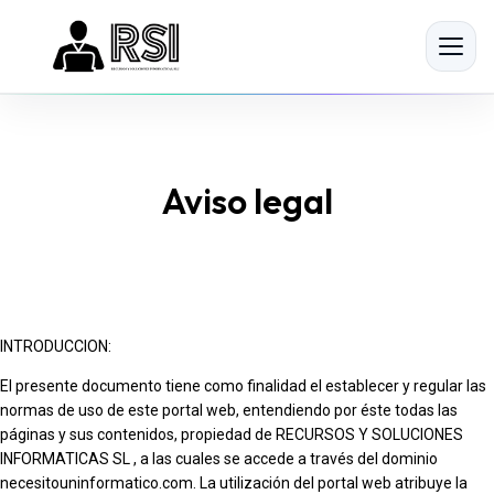
Inicio
→
Aviso legal
Servicios
↓
Servidores cloud
INTRODUCCION:
Cobertura WiFi 100%
El presente documento tiene como finalidad el establecer y regular las
normas de uso de este portal web, entendiendo por éste todas las
Copias de seguridad cloud
páginas y sus contenidos, propiedad de RECURSOS Y SOLUCIONES
INFORMATICAS SL , a las cuales se accede a través del dominio
necesitouninformatico.com. La utilización del portal web atribuye la
Renting informático