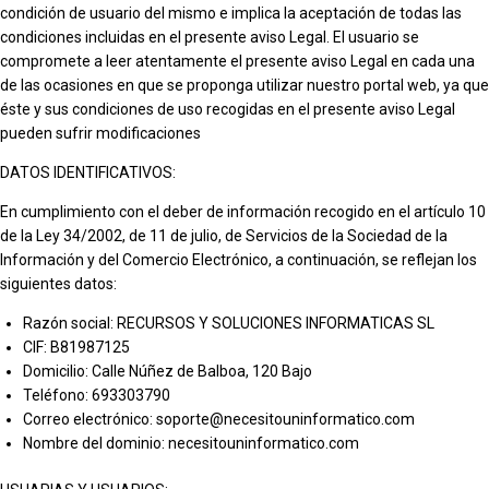
condición de usuario del mismo e implica la aceptación de todas las
condiciones incluidas en el presente aviso Legal. El usuario se
Soporte informático remoto y presencial
compromete a leer atentamente el presente aviso Legal en cada una
de las ocasiones en que se proponga utilizar nuestro portal web, ya que
éste y sus condiciones de uso recogidas en el presente aviso Legal
Blog
→
pueden sufrir modificaciones
DATOS IDENTIFICATIVOS:
Contacto
→
En cumplimiento con el deber de información recogido en el artículo 10
de la Ley 34/2002, de 11 de julio, de Servicios de la Sociedad de la
Información y del Comercio Electrónico, a continuación, se reflejan los
Llamar ahora · 916 075 463
siguientes datos:
Razón social: RECURSOS Y SOLUCIONES INFORMATICAS SL
CIF: B81987125
Domicilio: Calle Núñez de Balboa, 120 Bajo
Teléfono: 693303790
Correo electrónico: soporte@necesitouninformatico.com
Nombre del dominio: necesitouninformatico.com